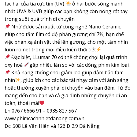
tác hại của tia cực tím (UV)
ở hai bước sóng mạnh
nhất UVA & UVB giúp các bạn không còn nóng rát tay
trong suốt quá trình di chuyển.
Nhờ được sản xuất từ công nghệ Nano Ceramic
giúp cho tấm film có độ phản gương chỉ 7%, hạn chế
việc phản xạ ảnh vật thể lên gương, cho một tầm nhìn
luôn rõ nét trong mọi điều kiện thời tiết
Đặc biệt, LLumar 70 có thể chống chọi lại quá trình
oxy hoá
gấp nhiều lần so với các dòng phim kim loại.
Khả năng chống chói giảm loá giúp đảm bảo tầm
nhìn
, giúp ích cho các bác tài nhạy cảm với ánh sáng
hoặc thường xuyên phải di chuyển vào ban đêm. Từ đó
mang đến cho bạn và cả gia đình những chuyến đi an
toàn, thoải mái
Lh 0767 6666 91 – 0935 827 567
www.phimcachnhietdanang.com.vn
Đc: 508 Lê Văn Hiến và 126 Đ 2.9 Đà Nẵng