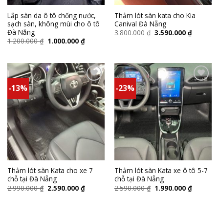
Lắp sàn da ô tô chống nước,
Thảm lót sàn kata cho Kia
sạch sàn, không mùi cho ô tô
Canival Đà Nẵng
Đà Nẵng
3.800.000
₫
3.590.000
₫
1.200.000
₫
1.000.000
₫
-13%
-23%
Add to
Add to
wishlist
wishlist
Thảm lót sàn Kata cho xe 7
Thảm lót sàn Kata xe ô tô 5-7
chỗ tại Đà Nẵng
chỗ tại Đà Nẵng
2.990.000
₫
2.590.000
₫
2.590.000
₫
1.990.000
₫