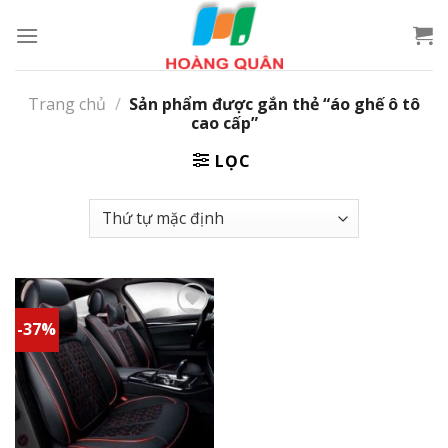
Skip
to
content
Trang chủ
/
Sản phẩm được gắn thẻ “áo ghế ô tô
cao cấp”
LỌC
-37%
Add to
wishlist