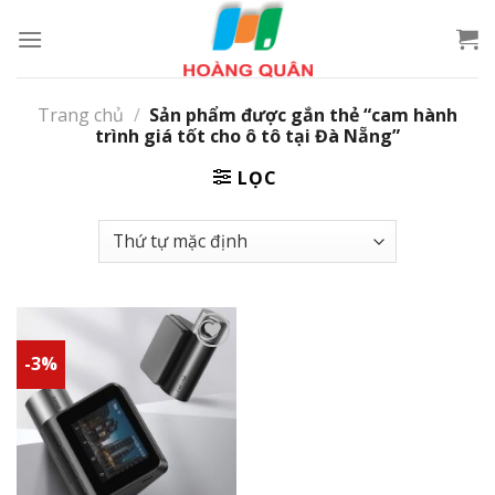
Skip
to
content
Trang chủ
/
Sản phẩm được gắn thẻ “cam hành
trình giá tốt cho ô tô tại Đà Nẵng”
LỌC
-3%
Add to
wishlist