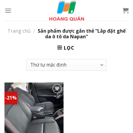
Skip
to
content
Trang chủ
/
Sản phẩm được gắn thẻ “Lắp đặt ghế
da ô tô da Napan”
LỌC
-21%
Add to
wishlist