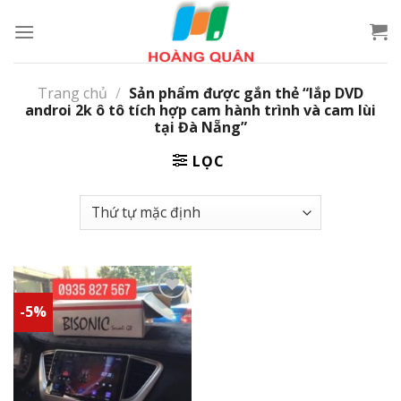
Skip
to
content
Trang chủ
/
Sản phẩm được gắn thẻ “lắp DVD
androi 2k ô tô tích hợp cam hành trình và cam lùi
tại Đà Nẵng”
LỌC
-5%
Add to
wishlist