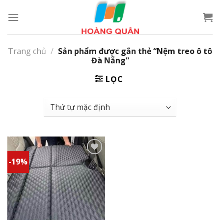
Skip
to
content
Trang chủ
/
Sản phẩm được gắn thẻ “Nệm treo ô tô
Đà Nẵng”
LỌC
-19%
Add to
wishlist