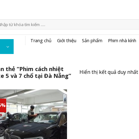
m
ếm:
Trang chủ
Giới thiệu
Sản phẩm
Phim nhà kính
 thẻ “Phim cách nhiệt
Hiển thị kết quả duy nhất
e 5 và 7 chổ tại Đà Nẵng”
5%
Add to
wishlist