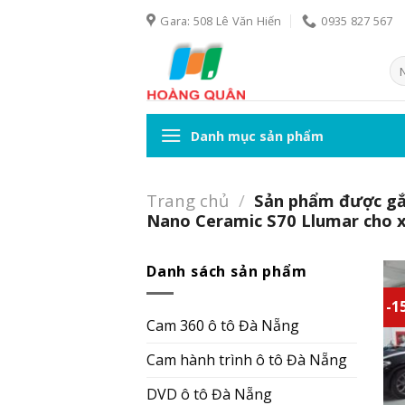
Skip
Gara: 508 Lê Văn Hiến
0935 827 567
to
content
Tì
ki
Danh mục sản phẩm
Trang chủ
/
Sản phẩm được gắn
Nano Ceramic S70 Llumar cho x
Danh sách sản phẩm
-1
Cam 360 ô tô Đà Nẵng
Cam hành trình ô tô Đà Nẵng
DVD ô tô Đà Nẵng