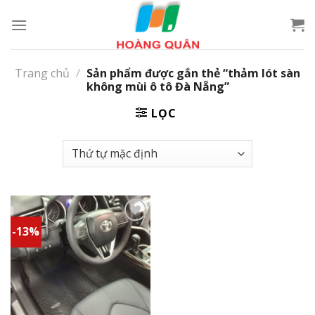
Skip
to
content
Trang chủ
/
Sản phẩm được gắn thẻ “thảm lót sàn
không mùi ô tô Đà Nẵng”
LỌC
-13%
Add to
wishlist