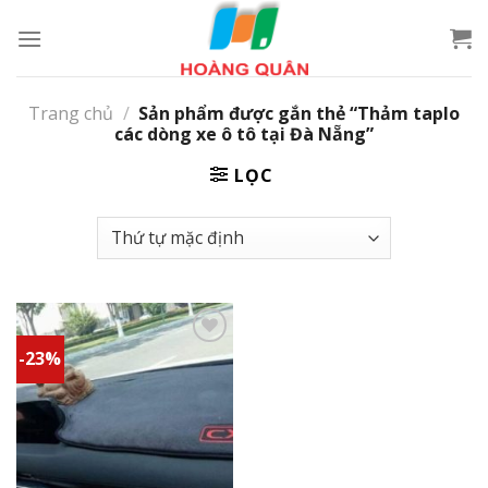
Skip
to
content
Trang chủ
/
Sản phẩm được gắn thẻ “Thảm taplo
các dòng xe ô tô tại Đà Nẵng”
LỌC
-23%
Add to
wishlist