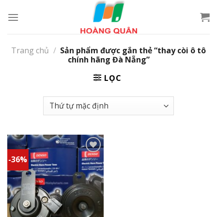
Skip
to
content
Trang chủ
/
Sản phẩm được gắn thẻ “thay còi ô tô
chính hãng Đà Nẵng”
LỌC
-36%
Add to
wishlist