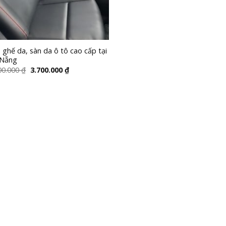
 ghế da, sàn da ô tô cao cấp tại
 Nẵng
00.000
₫
3.700.000
₫