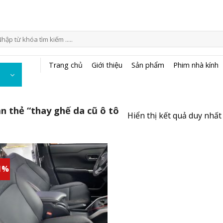
m
ếm:
Trang chủ
Giới thiệu
Sản phẩm
Phim nhà kính
 thẻ “thay ghế da cũ ô tô
Hiển thị kết quả duy nhất
1%
Add to
wishlist