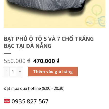
BẠT PHỦ Ô TÔ 5 VÀ 7 CHỔ TRÁNG
BẠC TẠI ĐÀ NẴNG
550.000
470.000
₫
₫
BẠT PHỦ Ô TÔ 5 VÀ 7 CHỔ TRÁNG BẠC TẠI ĐÀ NẴNG số lượn
Thêm vào giỏ hàng
Đặt mua qua hotline (8:00 - 20:30)
0935 827 567