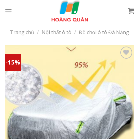
Skip
to
content
Trang chủ
/
Nội thất ô tô
/
Đồ chơi ô tô Đà Nẵng
-15%
Add to
wishlist