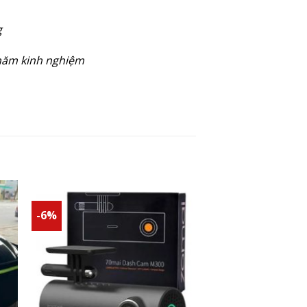
g
 năm kinh nghiệm
-6%
to
Add to
ist
wishlist