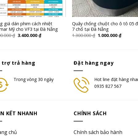
g giá dán phim cách nhiệt
Quây chống chuột cho ô tô 05 
mar Mỹ cho VF3 tại Đà Nẵng
7 chổ tại Đà Nẵng
00.000
₫
3.400.000
₫
1.300.000
₫
1.000.000
₫
 trợ trả hàng
Đặt hàng ngay
Trong vòng 30 ngày
Hot line đặt hàng nha
0935 827 567
ÊN KẾT NHANH
CHÍNH SÁCH
ang chủ
Chính sách bảo hành