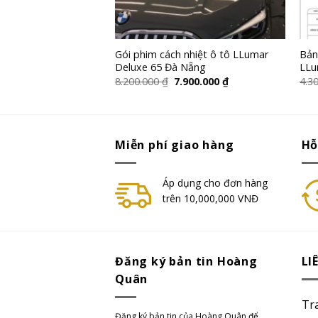
ệt LLumar – Standard
Gói phim cách nhiệt ô tô LLumar
Bản
Deluxe 65 Đà Nẵng
LLu
.400.000
₫
8.200.000
₫
7.900.000
₫
4.3
Miễn phí giao hàng
Hỗ
Áp dụng cho đơn hàng
trên 10,000,000 VNĐ
Đăng ký bản tin Hoàng
LI
Quân
Tr
Đăng ký bản tin của Hoàng Quân để