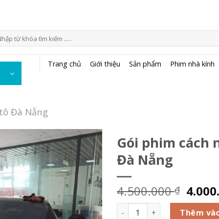
m
ếm:
Trang chủ
Giới thiệu
Sản phẩm
Phim nhà kính
 tô Đà Nẵng
Gói phim cách n
Đà Nẵng
Add to
wishlist
4.500.000
4.000
₫
Gói phim cách nhiệt ô tô ca
Thêm vào