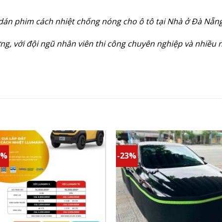
ị dán phim cách nhiệt chống nóng cho ô tô tại Nhà ở Đà Nẵn
g, với đội ngũ nhân viên thi công chuyên nghiệp và nhiều
1%
-23%
Add to
Add 
wishlist
wishl