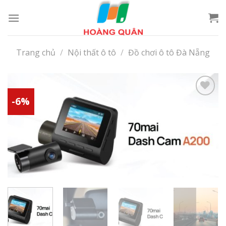
Skip
to
content
Trang chủ
/
Nội thất ô tô
/
Đồ chơi ô tô Đà Nẵng
-6%
Add to
wishlist