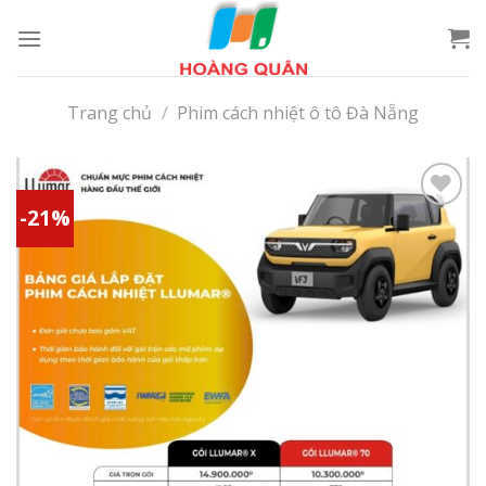
Skip
to
content
Trang chủ
/
Phim cách nhiệt ô tô Đà Nẵng
-21%
Add to
wishlist