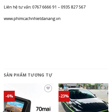
Liên hệ tư vấn: 0767 6666 91 – 0935 827 567
www.phimcachnhietdanang.vn
SẢN PHẨM TƯƠNG TỰ
-6%
-23%
Add to
Add to
wishlist
wishlist