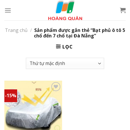
Skip
to
content
Trang chủ
/
Sản phẩm được gắn thẻ “Bạt phủ ô tô 5
chổ đến 7 chổ tại Đà Nẵng”
LỌC
-15%
Add to
wishlist