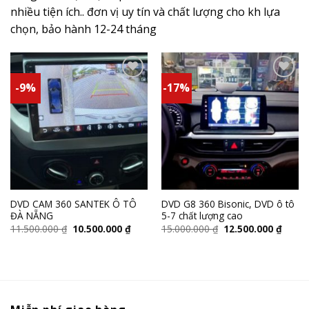
nhiều tiện ích.. đơn vị uy tín và chất lượng cho kh lựa
chọn, bảo hành 12-24 tháng
-9%
-17%
Add to
Add to
wishlist
wishlist
DVD CAM 360 SANTEK Ô TÔ
DVD G8 360 Bisonic, DVD ô tô
ĐÀ NẴNG
5-7 chất lượng cao
11.500.000
₫
10.500.000
₫
15.000.000
₫
12.500.000
₫